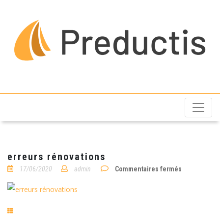
Preductis
erreurs rénovations
sur
17/06/2020
admin
Commentaires fermés
erreurs
rénovations